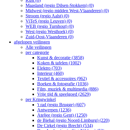
Kust (0)
Maasland (regio Dilsen-Stokkem) (0)
Midwest (regio midden West-Vlaanderen) (0)
Stroom (regio Aalst) (0)
ViTeS (regio Leuven) (0)
WEB (regio Turnhout) (0)
West (regio Westhoek) (0)
Zuid-Oost-Vlaanderen (0)
afgelopen veilingen
Alle veilingen
per categorie
Kunst & decoratie (3858)
Koken & tafelen (1002)
Elektro (703)
Interieur (460)
Textiel & accessoires (962)
Boeken & fotografie (1036)
Film, muziek & multimedia (886)
Vrije tijd & speelgoed (2629)
per Kringwinkel
't rad (regio Brugge) (607)
Antwerpen (1236)
Ateljee (regio Gent) (1250)
de Biehal (regio Noord-Limburg) (220)
De Cirkel (regio Brecht) (534)