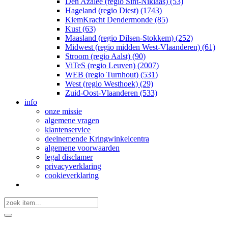
Den Azalee (regio Sint-Niklaas) (53)
Hageland (regio Diest) (1743)
KiemKracht Dendermonde (85)
Kust (63)
Maasland (regio Dilsen-Stokkem) (252)
Midwest (regio midden West-Vlaanderen) (61)
Stroom (regio Aalst) (90)
ViTeS (regio Leuven) (2007)
WEB (regio Turnhout) (531)
West (regio Westhoek) (29)
Zuid-Oost-Vlaanderen (533)
info
onze missie
algemene vragen
klantenservice
deelnemende Kringwinkelcentra
algemene voorwaarden
legal disclamer
privacyverklaring
cookieverklaring