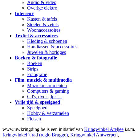
Audio & video
Overige elektro
Interieur
Kasten & tafels
Stoelen & zetels
Woonaccessoires
Textiel & accessoires
Kleding & schoenen
Handtassen & accessoires
Juwelen & horloges
Boeken & fotografie
Boeken
Strips
Fotografie
Film, muziek & multimedia
Muziekinstrumenten
Computers & gaming
Cd's, dvd's, lp's ...
Vrije tijd & speelgoed
Speelgoed
Hobby & verzamelen
Fietsen
www.uwkringding.be is een initiatief van
Kringwinkel Ateljee
i.s.m.
Kringwinkel 't rad (regio Brugge)
,
Kringwinkel Antwerpen
,