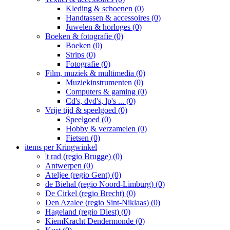
Kleding & schoenen (0)
Handtassen & accessoires (0)
Juwelen & horloges (0)
Boeken & fotografie (0)
Boeken (0)
Strips (0)
Fotografie (0)
Film, muziek & multimedia (0)
Muziekinstrumenten (0)
Computers & gaming (0)
Cd's, dvd's, lp's ... (0)
Vrije tijd & speelgoed (0)
Speelgoed (0)
Hobby & verzamelen (0)
Fietsen (0)
items per Kringwinkel
't rad (regio Brugge) (0)
Antwerpen (0)
Ateljee (regio Gent) (0)
de Biehal (regio Noord-Limburg) (0)
De Cirkel (regio Brecht) (0)
Den Azalee (regio Sint-Niklaas) (0)
Hageland (regio Diest) (0)
KiemKracht Dendermonde (0)